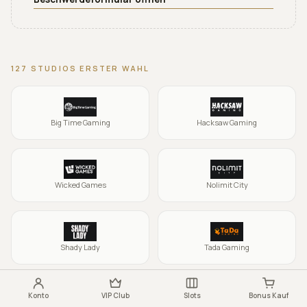
127 STUDIOS ERSTER WAHL
Big Time Gaming
Hacksaw Gaming
Wicked Games
Nolimit City
Shady Lady
Tada Gaming
Konto
VIP Club
Slots
Bonus Kauf