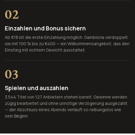
02
Einzahlen und Bonus sichern
Ab €18 ist die erste Einzahlung möglich. Gambloria verdoppelt
sie mit 100 % bis zu €400 — ein Willkommensangebot, das den
Einstieg mit echtem Gewicht ausstattet.
03
Spielen und auszahlen
3.544 Titel von 127 Anbietern stehen bereit. Gewinne werden
zügig bearbeitet und ohne unnötige Verzögerung ausgezahlt
— der Abschluss eines Abends verläuft so reibungslos wie
sein Beginn.