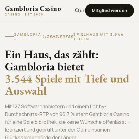
Gambloria Casino
Mitglied werden
DE
CASINO · EST 2009
GAMBLORIA
SPIELHAUS MIT 3.544
LIZENZIERTES
—
TITELN
Ein Haus, das zählt:
Gambloria bietet
3.544 Spiele mit Tiefe und
Auswahl
Mit 127 Softwareanbietern und einem Lobby-
Durchschnitts-RTP von 96,7 % steht Gambloria Casino
für eine Spielbibliothek, die keine Wünsche offenlässt —
lizenziert und geprüft unter der Gemeinsamen
Glücksspielbehörde der Länder.