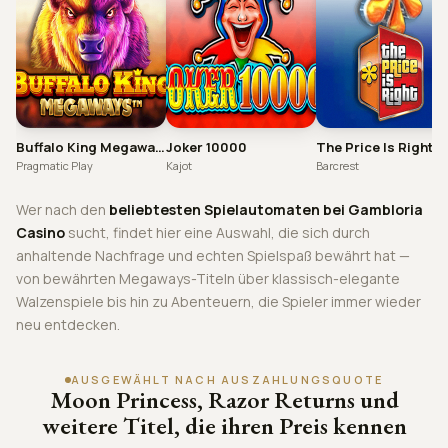
Buffalo King Megaways
Joker 10000
The Price Is Right
Pragmatic Play
Kajot
Barcrest
Wer nach den
beliebtesten Spielautomaten bei Gambloria
Casino
sucht, findet hier eine Auswahl, die sich durch
anhaltende Nachfrage und echten Spielspaß bewährt hat —
von bewährten Megaways-Titeln über klassisch-elegante
Walzenspiele bis hin zu Abenteuern, die Spieler immer wieder
neu entdecken.
AUSGEWÄHLT NACH AUSZAHLUNGSQUOTE
Moon Princess, Razor Returns und
weitere Titel, die ihren Preis kennen