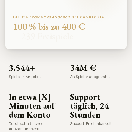
IHR
WILLKOMMENSANGEBOT
BEI GAMBLORIA
100 % bis zu 400 €
+ 239 Freispiele
3.544+
34M €
Spiele im Angebot
An Spieler ausgezahlt
In etwa [X]
Support
Minuten auf
täglich, 24
dem Konto
Stunden
Durchschnittliche
Support-Erreichbarkeit
Auszahlungszeit