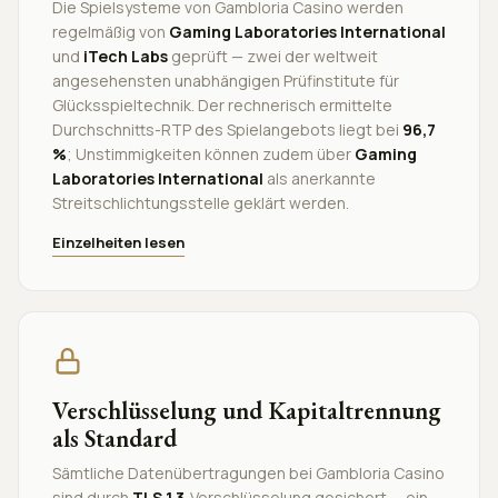
Die Spielsysteme von Gambloria Casino werden
regelmäßig von
Gaming Laboratories International
und
iTech Labs
geprüft — zwei der weltweit
angesehensten unabhängigen Prüfinstitute für
Glücksspieltechnik. Der rechnerisch ermittelte
Durchschnitts-RTP des Spielangebots liegt bei
96,7
%
; Unstimmigkeiten können zudem über
Gaming
Laboratories International
als anerkannte
Streitschlichtungsstelle geklärt werden.
Einzelheiten lesen
Verschlüsselung und Kapitaltrennung
als Standard
Sämtliche Datenübertragungen bei Gambloria Casino
sind durch
TLS 1.3
-Verschlüsselung gesichert — ein