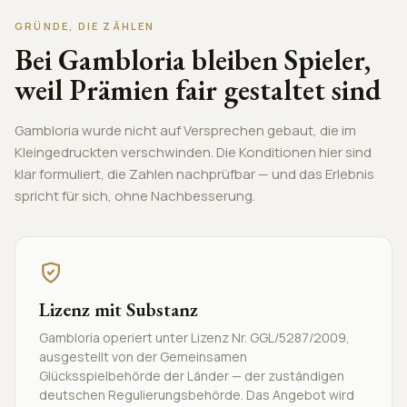
GRÜNDE, DIE ZÄHLEN
Bei Gambloria bleiben Spieler,
weil Prämien fair gestaltet sind
Gambloria wurde nicht auf Versprechen gebaut, die im
Kleingedruckten verschwinden. Die Konditionen hier sind
klar formuliert, die Zahlen nachprüfbar — und das Erlebnis
spricht für sich, ohne Nachbesserung.
Lizenz mit Substanz
Gambloria operiert unter Lizenz Nr. GGL/5287/2009,
ausgestellt von der Gemeinsamen
Glücksspielbehörde der Länder — der zuständigen
deutschen Regulierungsbehörde. Das Angebot wird