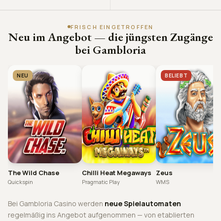
FRISCH EINGETROFFEN
Neu im Angebot — die jüngsten Zugänge
bei Gambloria
NEU
BELIEBT
The Wild Chase
Chilli Heat Megaways
Zeus
Quickspin
Pragmatic Play
WMS
Bei Gambloria Casino werden
neue Spielautomaten
regelmäßig ins Angebot aufgenommen — von etablierten